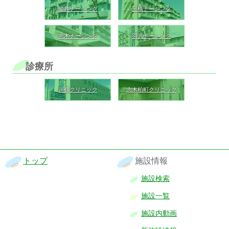
鯨井ナーシング
三橋ナーシング
志木ナーシング
羽沢ナーシング
診療所
川鶴クリニック
志木柏町クリニック
トップ
施設情報
施設検索
施設一覧
施設内動画