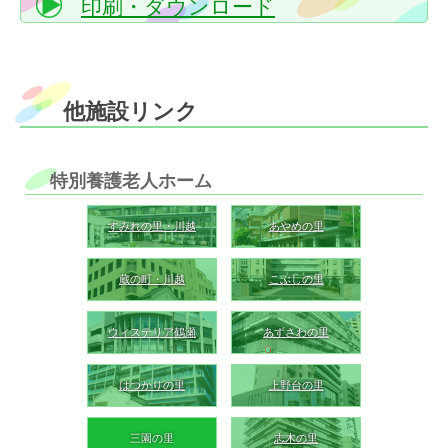
印刷・ダウンロード
他施設リンク
特別養護老人ホーム
すみれの里・川越
あやめの里
蔵の町・川越
こぶしの里
ウィステリア鶴瀬
あずさわの里
はつかりの里
上野台の里
三園の里
志木の里