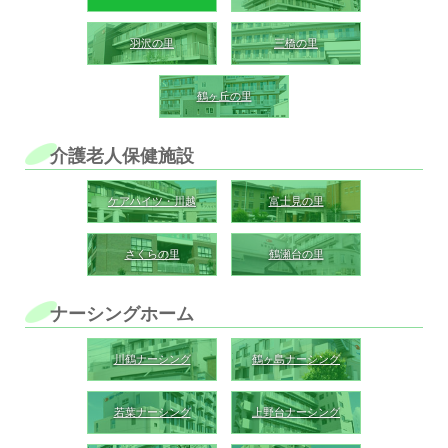
羽沢の里
三橋の里
鶴ヶ丘の里
介護老人保健施設
ケアハイツ・川越
富士見の里
さくらの里
鶴瀬台の里
ナーシングホーム
川鶴ナーシング
鶴ヶ島ナーシング
若葉ナーシング
上野台ナーシング