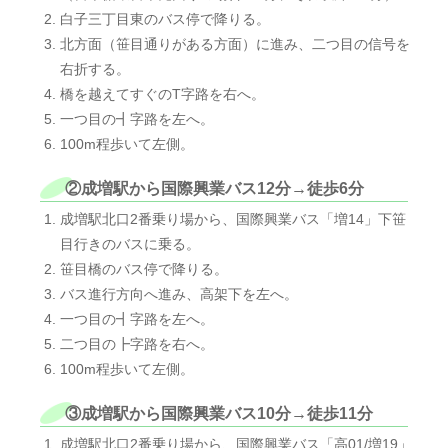
白子三丁目東のバス停で降りる。
北方面（笹目通りがある方面）に進み、二つ目の信号を
右折する。
橋を越えてすぐのT字路を右へ。
一つ目の┫字路を左へ。
100m程歩いて左側。
②成増駅から国際興業バス12分→徒歩6分
成増駅北口2番乗り場から、国際興業バス「増14」下笹
目行きのバスに乗る。
笹目橋のバス停で降りる。
バス進行方向へ進み、高架下を左へ。
一つ目の┫字路を左へ。
二つ目の┣字路を右へ。
100m程歩いて左側。
③成増駅から国際興業バス10分→徒歩11分
成増駅北口2番乗り場から、国際興業バス「高01/増19」