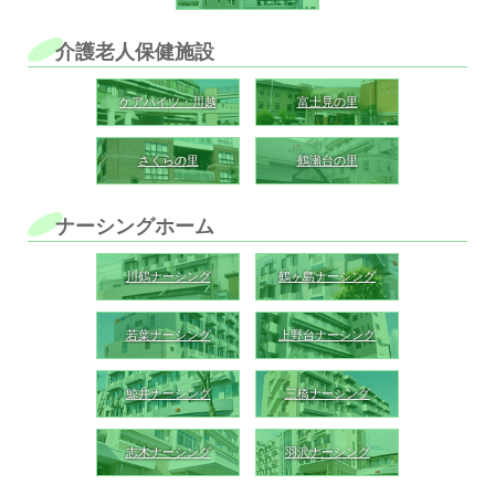
介護老人保健施設
ケアハイツ・川越
富士見の里
さくらの里
鶴瀬台の里
ナーシングホーム
川鶴ナーシング
鶴ヶ島ナーシング
若葉ナーシング
上野台ナーシング
鯨井ナーシング
三橋ナーシング
志木ナーシング
羽沢ナーシング