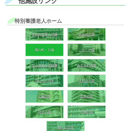
他施設リンク
特別養護老人ホーム
すみれの里・川越
あやめの里
蔵の町・川越
こぶしの里
ウィステリア鶴瀬
あずさわの里
はつかりの里
上野台の里
三園の里
志木の里
羽沢の里
三橋の里
鶴ヶ丘の里