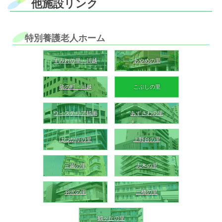
他施設リンク
特別養護老人ホーム
すみれの里・川越
あやめの里
蔵の町・川越
こぶしの里
ウィステリア鶴瀬
あずさわの里
はつかりの里
上野台の里
三園の里
志木の里
羽沢の里
三橋の里
鶴ヶ丘の里