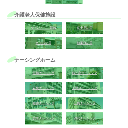
介護老人保健施設
ケアハイツ・川越
富士見の里
さくらの里
鶴瀬台の里
ナーシングホーム
川鶴ナーシング
鶴ヶ島ナーシング
若葉ナーシング
上野台ナーシング
鯨井ナーシング
三橋ナーシング
志木ナーシング
羽沢ナーシング