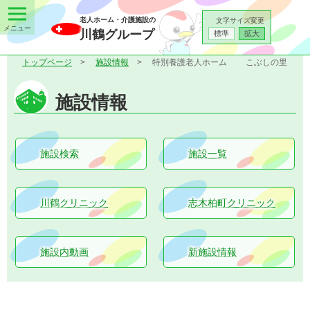
老人ホーム・介護施設の
文字サイズ変更
川鶴グループ
標準
拡大
トップページ
施設情報
特別養護老人ホーム
こぶしの里
施設情報
施設検索
施設一覧
川鶴クリニック
志木柏町クリニック
施設内動画
新施設情報