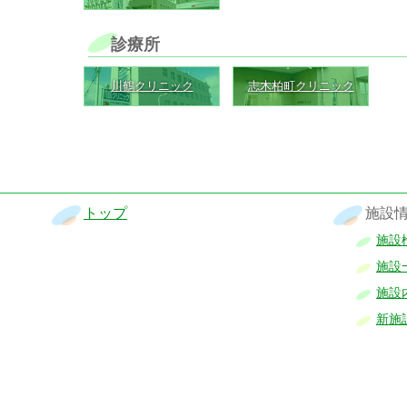
診療所
川鶴クリニック
志木柏町クリニック
トップ
施設
施設
施設
施設
新施