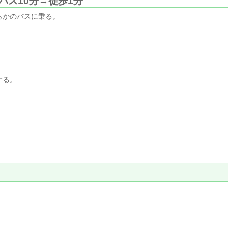
バス10分→徒歩1分
らかのバスに乗る。
）
する。