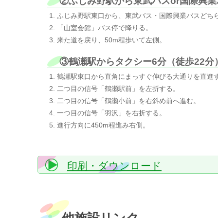
②ふじみ野駅から東武バスor国際興業
ふじみ野駅東口から、東武バス・国際興業バスどち
「山室会館」バス停で降りる。
来た道を戻り、50m程歩いて左側。
③鶴瀬駅からタクシー6分（徒歩22分
鶴瀬駅東口から直角にまっすぐ伸びる大通りを直進
二つ目の信号「鶴瀬駅前」を左折する。
二つ目の信号「鶴瀬小前」を右斜め前へ進む。
一つ目の信号「羽沢」を右折する。
進行方向に450m程進み右側。
印刷・ダウンロード