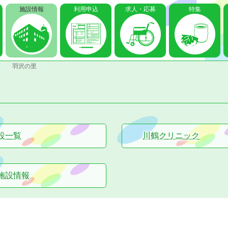
施設情報
利用申込
求人・応募
特集
羽沢の里
設一覧
川鶴クリニック
施設情報