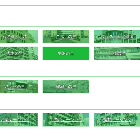
蔵の町・川越
こぶしの里
ウィステリア鶴瀬
志木の里
羽沢の里
三橋の里
さくらの里
鶴瀬台の里
若葉ナーシング
上野台ナーシング
鯨井ナーシング