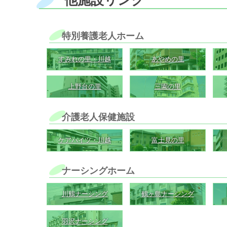
他施設リンク
特別養護老人ホーム
すみれの里・川越
あやめの里
上野台の里
三園の里
介護老人保健施設
ケアハイツ・川越
富士見の里
ナーシングホーム
川鶴ナーシング
鶴ヶ島ナーシング
羽沢ナーシング