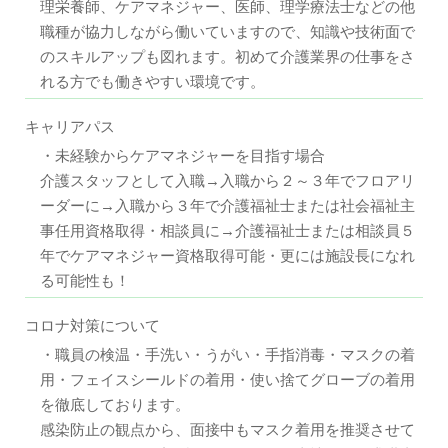
理栄養師、ケアマネジャー、医師、理学療法士などの他
職種が協力しながら働いていますので、知識や技術面で
のスキルアップも図れます。初めて介護業界の仕事をさ
れる方でも働きやすい環境です。
キャリアパス
・未経験からケアマネジャーを目指す場合
介護スタッフとして入職→入職から２～３年でフロアリ
ーダーに→入職から３年で介護福祉士または社会福祉主
事任用資格取得・相談員に→介護福祉士または相談員５
年でケアマネジャー資格取得可能・更には施設長になれ
る可能性も！
コロナ対策について
・職員の検温・手洗い・うがい・手指消毒・マスクの着
用・フェイスシールドの着用・使い捨てグローブの着用
を徹底しております。
感染防止の観点から、面接中もマスク着用を推奨させて