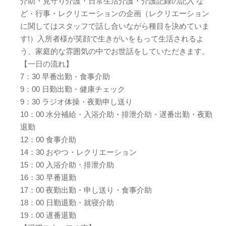
介助・見守り介護・日常生活介護・介護記録の記入 な
ど・行事・レクリエーションの企画（レクリエーション
に関してはスタッフで話し合いながら種目を決めていま
す!）入所者様が笑顔で生きがいをもって生活されるよ
う、家庭的な雰囲気の中でお世話をしていただきます。
【一日の流れ】
7：30 早番出勤・食事介助
9：00 日勤出勤・健康チェック
9：30 ラジオ体操・夜勤申し送り
10：00 水分補給・入浴介助・排泄介助・遅番出勤・夜勤
退勤
12：00 食事介助
14：30 おやつ・レクリエーション
15：00 入浴介助・排泄介助
16：30 早番退勤
17：00 夜勤出勤・申し送り・食事介助
18：00 日勤退勤・就寝介助
19：00 遅番退勤