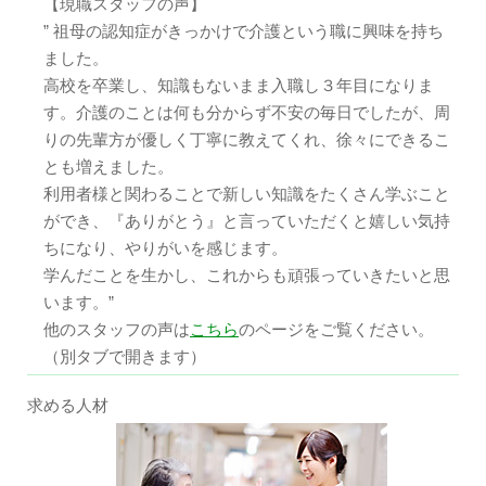
【現職スタッフの声】
” 祖母の認知症がきっかけで介護という職に興味を持ち
ました。
高校を卒業し、知識もないまま入職し３年目になりま
す。介護のことは何も分からず不安の毎日でしたが、周
りの先輩方が優しく丁寧に教えてくれ、徐々にできるこ
とも増えました。
利用者様と関わることで新しい知識をたくさん学ぶこと
ができ、『ありがとう』と言っていただくと嬉しい気持
ちになり、やりがいを感じます。
学んだことを生かし、これからも頑張っていきたいと思
います。”
他のスタッフの声は
こちら
のページをご覧ください。
（別タブで開きます）
求める人材