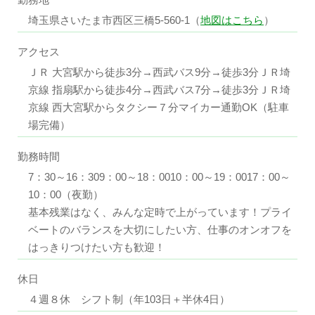
埼玉県さいたま市西区三橋5-560-1（
地図はこちら
）
アクセス
ＪＲ 大宮駅から徒歩3分→西武バス9分→徒歩3分ＪＲ埼
京線 指扇駅から徒歩4分→西武バス7分→徒歩3分ＪＲ埼
京線 西大宮駅からタクシー７分マイカー通勤OK（駐車
場完備）
勤務時間
7：30～16：309：00～18：0010：00～19：0017：00～
10：00（夜勤）
基本残業はなく、みんな定時で上がっています！プライ
ベートのバランスを大切にしたい方、仕事のオンオフを
はっきりつけたい方も歓迎！
休日
４週８休 シフト制（年103日＋半休4日）