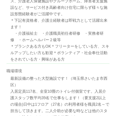
ス、介護老人保健施設やグループホーム、障害者支援施
設など、サービス付き高齢者向け住宅に限らず様々な施
設形態経験者がご活躍中です。
＊下記有資格者、介護士経験者は即戦力として活躍出来
ます！
・介護福祉士 ・介護職員初任者研修 ・実務者研
修 ・ホームヘルパー２級等
＊ブランクある方もOK＊フリーターをしている方、スキ
ルアップしたい方も歓迎＊ボランティア・社会奉仕活動
をされている方・興味がある方
職場環境
最新設備の整った大型施設です！（埼玉県さいたま市西
区）
入居定員117名、全室10畳のトイレ付個室です。入居介
護スタッフ数平均39名で仕事をします！（要支援2以上
の場合)日中は1フロア（27名）の利用者様を職員2名～で
担当して頂きます。二人介助が必要な時などは他のスタ