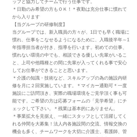
ッフと協力してチームで行う仕事です。
＊日勤のみ希望の方もＯＫ！＊夜勤は充分仕事に慣れて
から入ります
【当グループの研修制度】
当グループでは、新入職員の方々が、1日でも早く職場に
慣れ、仕事をこなせるようになるために、入職後半年～1
年指導担当者が付き、指導を行います。初めての仕事、
慣れない環境の中でも、相談できる優しい先輩がいるこ
と、上司や他職種との間に先輩が入ってくれる事で安心
してお仕事ができることと思います。
＊介護の知識・技術など、スキルアップの為の施設内研
修を月に２回実施しています。＊マイカー通勤可＊一度
施設にご訪問頂き、実際の職場環境をご見学頂く事も可
能です。ご希望の方は応募フォームの「見学希望」にチ
ェックして下さい。＊残業は基本的にありません。
＊事業拡大を見据え、一緒にスタッフとして活躍してく
れる仲間を大募集！法人内各施設間の交流、情報交換の
機会も多く、チームワークを大切に介護士、看護師、管