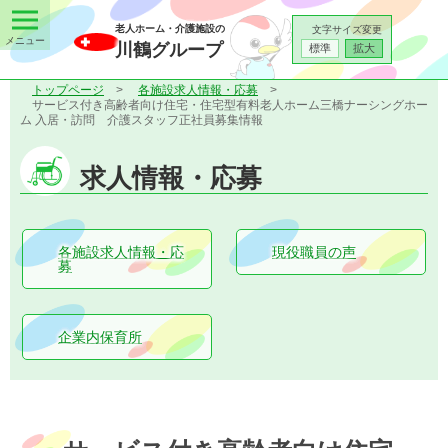
老人ホーム・介護施設の
文字サイズ変更
川鶴グループ
標準
拡大
トップページ
各施設求人情報・応募
サービス付き高齢者向け住宅・住宅型有料老人ホーム三橋ナーシングホー
ム 入居・訪問 介護スタッフ正社員募集情報
求人情報・応募
各施設求人情報・応
現役職員の声
募
企業内保育所