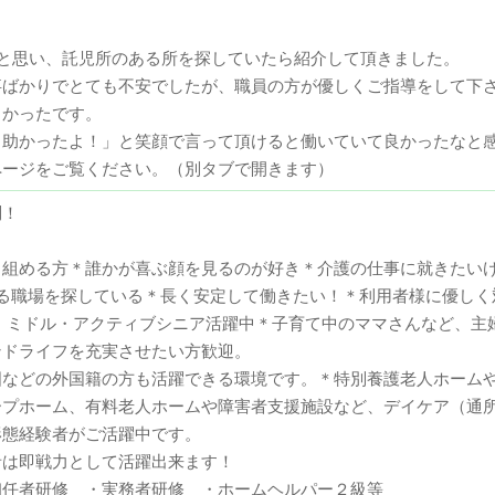
いと思い、託児所のある所を探していたら紹介して頂きました。
事ばかりでとても不安でしたが、職員の方が優しくご指導をして下
しかったです。
助かったよ！」と笑顔で言って頂けると働いていて良かったなと感
ページをご覧ください。（別タブで開きます）
問！
り組める方＊誰かが喜ぶ顔を見るのが好き＊介護の仕事に就きたい
きる職場を探している＊長く安定して働きたい！＊利用者様に優しく
代など、ミドル・アクティブシニア活躍中＊子育て中のママさんなど、
ンドライフを充実させたい方歓迎。
国などの外国籍の方も活躍できる環境です。＊特別養護老人ホーム
ープホーム、有料老人ホームや障害者支援施設など、デイケア（通
形態経験者がご活躍中です。
者は即戦力として活躍出来ます！
任者研修 ・実務者研修 ・ホームヘルパー２級等