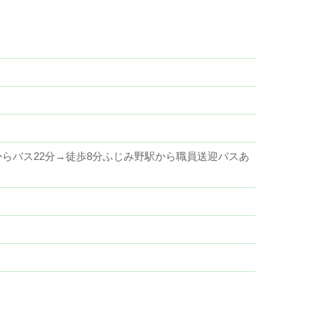
からバス22分→徒歩8分ふじみ野駅から職員送迎バスあ