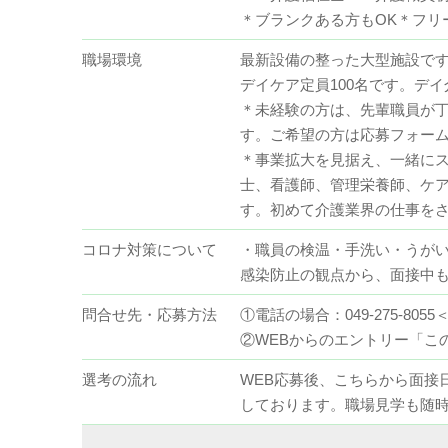
＊ブランクある方もOK＊フ
職場環境
最新設備の整った大型施設で
デイケア定員100名です。デ
＊未経験の方は、先輩職員が
す。ご希望の方は応募フォー
＊事業拡大を見据え、一緒に
士、看護師、管理栄養師、ケ
す。初めて介護業界の仕事を
コロナ対策について
・職員の検温・手洗い・うが
感染防止の観点から、面接中
問合せ先・応募方法
①電話の場合：049-275-8055＜
②WEBからのエントリー「この
選考の流れ
WEB応募後、こちらから面接
しております。職場見学も随