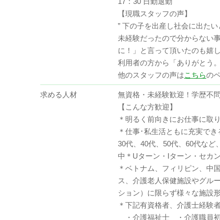
17：30 日勤退勤
【現職スタッフの声】
” 下の子を出産し社会に出た
未経験だったので分からない
に！」と言って頂いたのも嬉
利用者の方から「ありがとう。
他のスタッフの声は
こちら
の
求める人材
無資格・未経験歓迎！学歴不
【こんな方歓迎】
＊明るく前向きにお仕事に取
＊仕事･私生活ともに充実で
30代、40代、50代、60
中＊Uターン・Iターン・セカ
＊ベトナム、フィリピン、中
ス、介護老人保健施設やグル
ション）に限らず様々な施設
＊下記有資格者、介護士経験
・介護福祉士 ・介護職員初