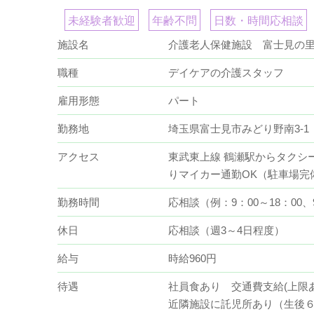
未経験者歓迎
年齢不問
日数・時間応相談
施設名
介護老人保健施設 富士見の
職種
デイケアの介護スタッフ
雇用形態
パート
勤務地
埼玉県富士見市みどり野南3-1
アクセス
東武東上線 鶴瀬駅からタクシ
りマイカー通勤OK（駐車場完
勤務時間
応相談（例：9：00～18：00、9
休日
応相談（週3～4日程度）
給与
時給960円
待遇
社員食あり 交通費支給(上限
近隣施設に託児所あり（生後６ヶ