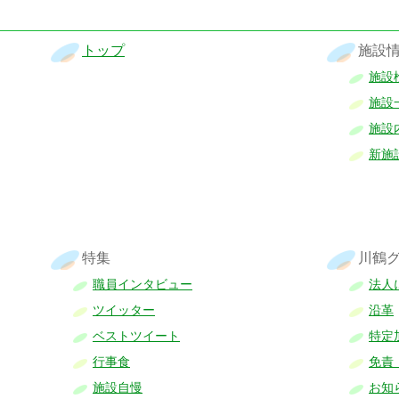
トップ
施設
施設
施設
施設
新施
特集
川鶴
職員インタビュー
法人
ツイッター
沿革
ベストツイート
特定
行事食
免責
施設自慢
お知