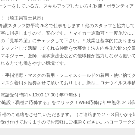
リーターをしている方、スキルアップしたい方も歓迎＊ボランティア
す！（埼玉県富士見市）
イ介護スタッフ数平均26名で仕事をします！他のスタッフと協力し
丁寧に指導しますので、安心です。＊マイカー通勤可＊一度施設に
ムの「見学希望」にチェックして下さい。＊残業は基本的にありま
スタッフとして活躍してくれる仲間を大募集！法人内各施設間の交
アマネジャー、医師、理学療法士などの他職種が協力しながら働い
される方でも働きやすい環境です。
い・手指消毒・マスクの着用・フェイスシールドの着用・使い捨て
もマスク着用を推奨させて頂いております。新型コロナウイルス事
電話受付時間＞10:00-17:00 ( 年中無休 )
施設・職種に応募する」をクリック！WEB応募は年中無休 24 時間
日程のご連絡をさせていただきます。（ご連絡まで２～３日かかる
時受け付けておりますのでお気軽にご相談ください。ハローワーク