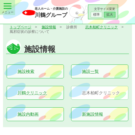
老人ホーム・介護施設の
文字サイズ変更
川鶴グループ
標準
拡大
トップページ
施設情報
診療所
志木柏町クリニック
風邪症状の診察について
施設情報
施設検索
施設一覧
川鶴クリニック
志木柏町クリニック
施設内動画
新施設情報