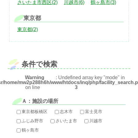
さいたま市西区(2)
川越市(6)
鶴ヶ島市(3)
東京都
東京都(2)
条件で検索
Warning
: Undefined array key "mode" in
sr/home/mw2p288h6h/www/htdocs/inq/php/facility_search.
on line
3
Ａ：施設の場所
東京都板橋区
志木市
富士見市
ふじみ野市
さいたま市
川越市
鶴ヶ島市