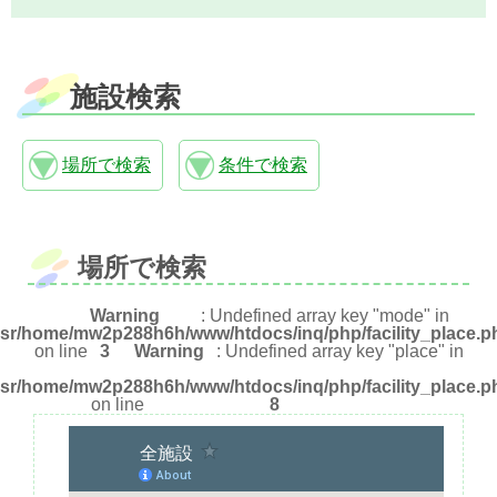
施設検索
場所で検索
条件で検索
場所で検索
Warning
: Undefined array key "mode" in
usr/home/mw2p288h6h/www/htdocs/inq/php/facility_place.p
on line
3
Warning
: Undefined array key "place" in
usr/home/mw2p288h6h/www/htdocs/inq/php/facility_place.p
on line
8