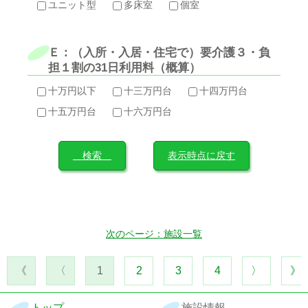
ユニット型
多床室
個室
Ｅ：（入所・入居・住宅で）要介護３・負
担１割の31日利用料（概算）
十万円以下
十三万円台
十四万円台
十五万円台
十六万円台
次のページ：施設一覧
《
〈
1
2
3
4
〉
》
トップ
施設情報