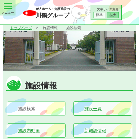
老人ホーム・介護施設の
文字サイズ変更
川鶴グループ
標準
拡大
トップページ
施設情報
施設検索
施設情報
施設検索
施設一覧
施設内動画
新施設情報